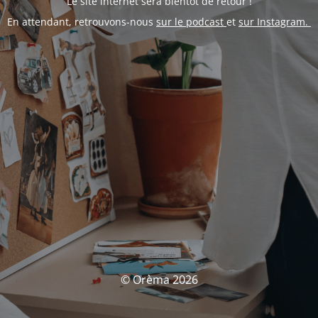
Le site internet sera bientôt de retour !
En attendant, retrouvons-nous
sur le podcast
et
sur Instagram.
© Orèma 2026