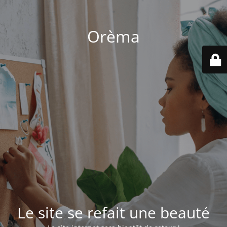
Orèma
Le site se refait une beauté