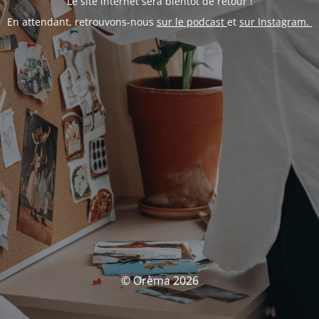
Le site internet sera bientôt de retour !
En attendant, retrouvons-nous
sur le podcast
et
sur Instagram.
© Orèma 2026