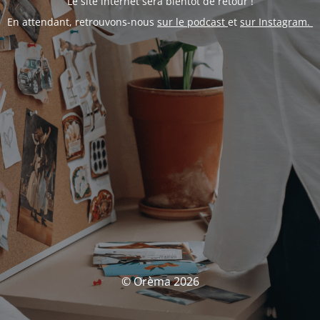
Le site internet sera bientôt de retour !
En attendant, retrouvons-nous
sur le podcast
et
sur Instagram.
© Orèma 2026