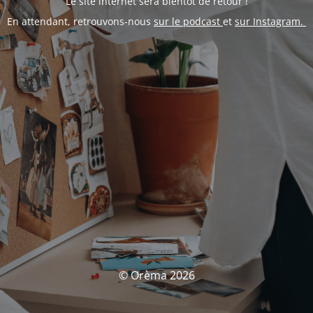
Le site internet sera bientôt de retour !
En attendant, retrouvons-nous
sur le podcast
et
sur Instagram.
© Orèma 2026