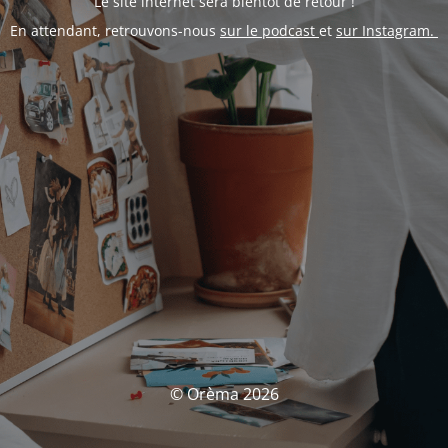
Le site internet sera bientôt de retour !
En attendant, retrouvons-nous
sur le podcast
et
sur Instagram.
© Orèma 2026