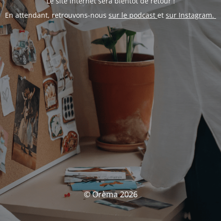
Le site internet sera bientôt de retour !
En attendant, retrouvons-nous
sur le podcast
et
sur Instagram.
© Orèma 2026