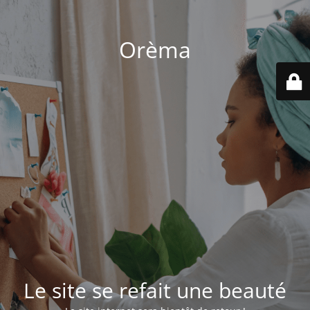
Orèma
Le site se refait une beauté