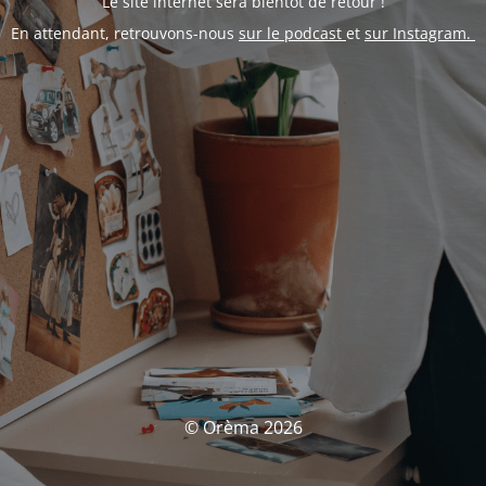
Le site internet sera bientôt de retour !
En attendant, retrouvons-nous
sur le podcast
et
sur Instagram.
© Orèma 2026