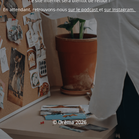
Le site internet sera bientôt de retour !
En attendant, retrouvons-nous
sur le podcast
et
sur Instagram.
© Orèma 2026