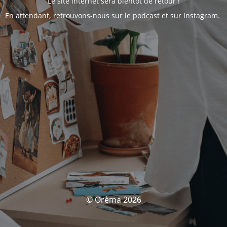
Le site internet sera bientôt de retour !
En attendant, retrouvons-nous
sur le podcast
et
sur Instagram.
© Orèma 2026