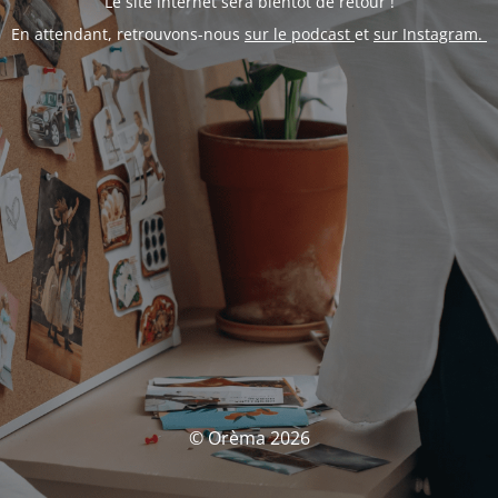
Le site internet sera bientôt de retour !
En attendant, retrouvons-nous
sur le podcast
et
sur Instagram.
© Orèma 2026