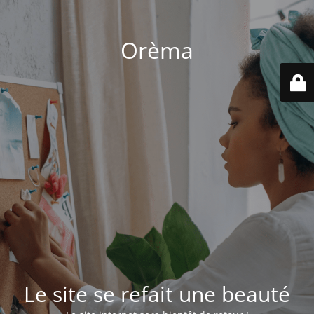
Orèma
Le site se refait une beauté