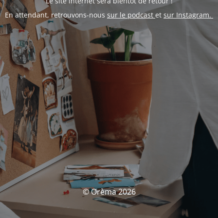
Le site internet sera bientôt de retour !
En attendant, retrouvons-nous
sur le podcast
et
sur Instagram.
© Orèma 2026