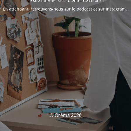
Le site internet sera bientôt de retour !
En attendant, retrouvons-nous
sur le podcast
et
sur Instagram.
© Orèma 2026