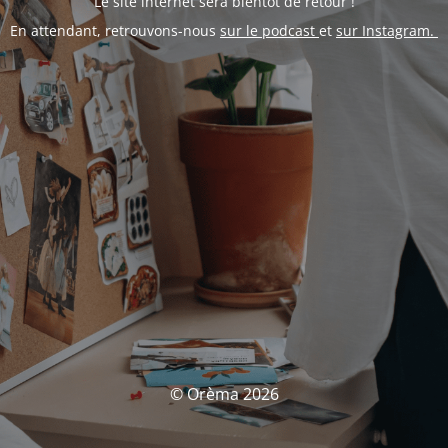
Le site internet sera bientôt de retour !
En attendant, retrouvons-nous
sur le podcast
et
sur Instagram.
© Orèma 2026