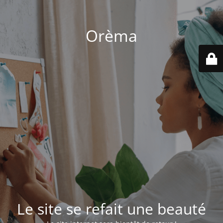
Orèma
Le site se refait une beauté