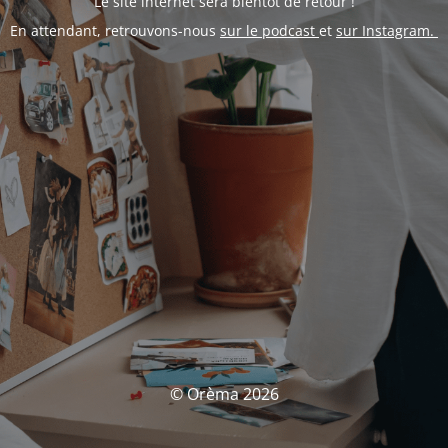
Le site internet sera bientôt de retour !
En attendant, retrouvons-nous
sur le podcast
et
sur Instagram.
© Orèma 2026