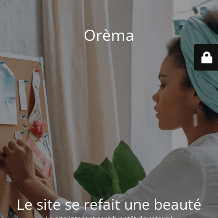
Orèma
Le site se refait une beauté