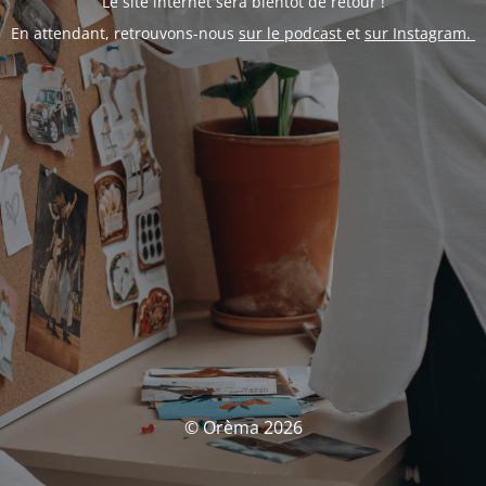
Le site internet sera bientôt de retour !
En attendant, retrouvons-nous
sur le podcast
et
sur Instagram.
© Orèma 2026