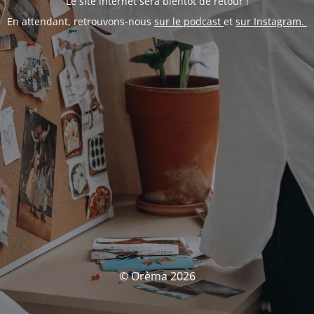
Le site internet sera bientôt de retour !
En attendant, retrouvons-nous
sur le podcast
et
sur Instagram.
© Orèma 2026