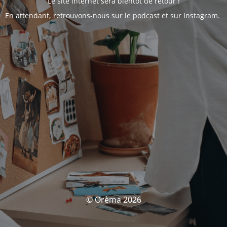
Le site internet sera bientôt de retour !
En attendant, retrouvons-nous
sur le podcast
et
sur Instagram.
© Orèma 2026