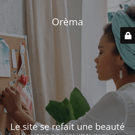
Orèma
Le site se refait une beauté