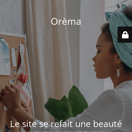
Orèma
Le site se refait une beauté