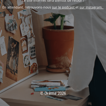
Le site internet sera bientôt de retour !
En attendant, retrouvons-nous
sur le podcast
et
sur Instagram.
© Orèma 2026