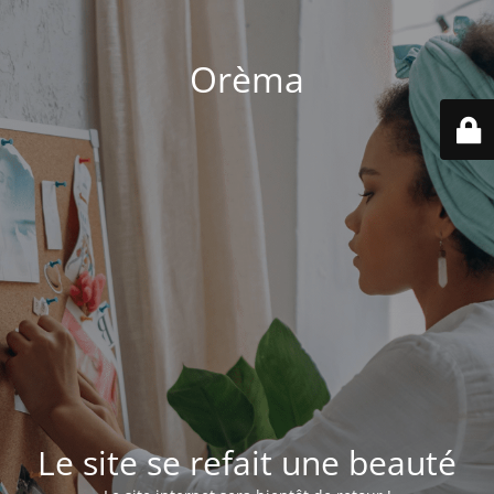
Orèma
Le site se refait une beauté