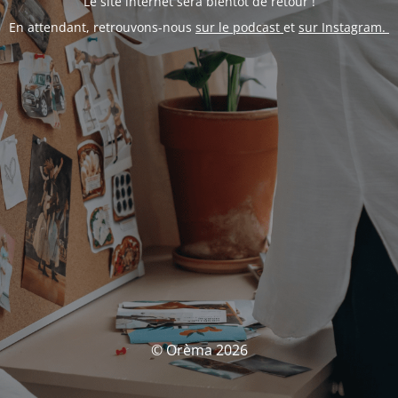
Le site internet sera bientôt de retour !
En attendant, retrouvons-nous
sur le podcast
et
sur Instagram.
© Orèma 2026